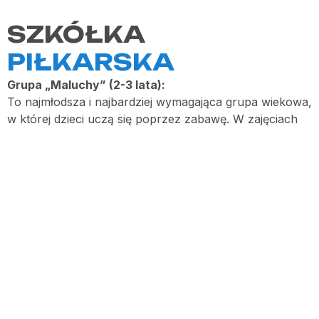
SZKÓŁKA
PIŁKARSKA
Grupa „Maluchy” (2-3 lata):
To najmłodsza i najbardziej wymagająca grupa wiekowa,
w której dzieci uczą się poprzez zabawę. W zajęciach
mogą uczestniczyć również rodzice lub opiekunowie,
którzy pełnią rolę trenera personalnego. Treningi
opierają się na ćwiczeniach korekcyjnych oraz nauce
podstawowych słów związanych z piłką nożną w
języku angielskim.
Grupa „Starszaki” (4-5 lat):
W tej grupie dzieci poświęcają coraz więcej czasu na
elementy techniczne związane z piłką nożną. W
zajęciach już nie biorą udziału rodzice, choć w
uzasadnionych przypadkach mogą pomagać dzieciom
podczas aklimatyzacji. Treningi utrwalają wcześniej